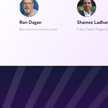
Ron Dagan
Shamez Ladhan
Ben-Gurion University, Israel
Public Health England