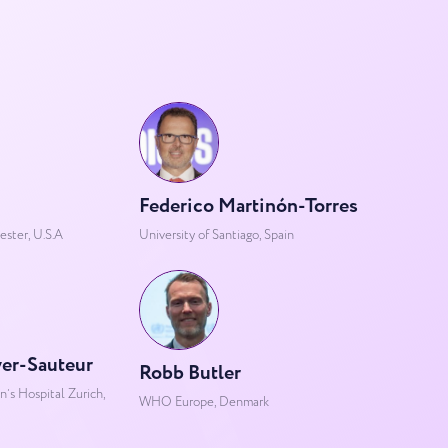
Federico Martinón-Torres
ester, U.S.A
University of Santiago, Spain
yer-Sauteur
Robb Butler
n’s Hospital Zurich,
WHO Europe, Denmark