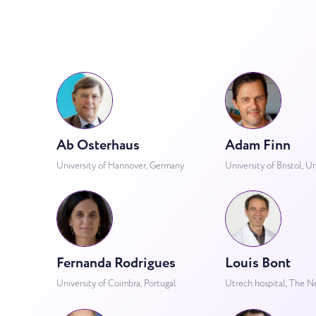
Ab Osterhaus
Adam Finn
University of Hannover, Germany
University of Bristol, 
Fernanda Rodrigues
Louis Bont
University of Coimbra, Portugal
Utrech hospital, The N