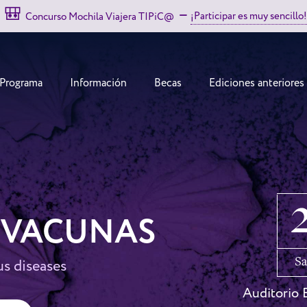
🎒
–
¡Participar es muy sencillo!
Concurso Mochila Viajera TIPiC@
Programa
Información
Becas
Ediciones anteriores
Y VACUNAS
us diseases
Auditorio E