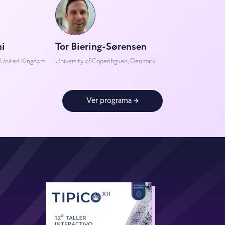
i
Tor Biering-Sørensen
, United Kingdom
University of Copenhguen, Denmark
Ver programa →